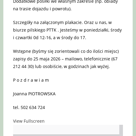
Dodatkowe posiłki we własnym zakresie (np. obiady
na trasie dojazdu i powrotu).
Szczegóły na załączonym plakacie. Oraz u nas, w
biurze pilskiego PTTK . Jesteśmy w poniedziałki, środy
i czwartki 0d 12-16, a w środy do 17.
Wstępne (byśmy się zorientowali co do ilości miejsc)
zapisy do 25 maja 2026 – mailowo, telefonicznie (67
212 44 30) lub osobiście, w godzinach jak wyżej.
P o z d r a w i a m
Joanna PIOTROWSKA
tel. 502 634 724
View Fullscreen