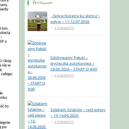
 Góry,
Archiwum
wany.
 Gwdy
„Spływ Notecią ku słońcu”-
spływ – 11-12.07.2026
/
0 COMMENTS
0 km.
otecią
 –
KP o
Zdobywamy Pałuki –
i linię
wycieczka autokarowa –
a się w
28.06.2026 – START O 9:00
gę
 całego
/
0 COMMENTS
le
runku
ść to
Szlakiem Szlaków – rajd pieszy
– 13-14.06.2026
/
0 COMMENTS
iegnie
ą po