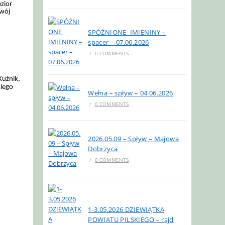
ezior
swój
SPÓŹNIONE IMIENINY –
spacer – 07.06.2026
/
0 COMMENTS
Kuźnik,
kiego
Wełna – spływ – 04.06.2026
/
0 COMMENTS
2026.05.09 – Spływ – Majowa
Dobrzyca
/
0 COMMENTS
i
1-3.05.2026 DZIEWIĄTKA
POWIATU PILSKIEGO – rajd