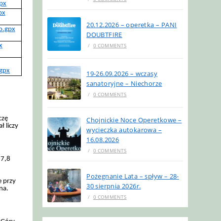
px
px
20.12.2026 – operetka – PANI
o.gpx
DOUBTFIRE
x
/
0 COMMENTS
gpx
19-26.09.2026 – wczasy
sanatoryjne – Niechorze
/
0 COMMENTS
czę
Chojnickie Noce Operetkowe –
ł liczy
wycieczka autokarowa –
16.08.2026
/
0 COMMENTS
17,8
j
Pożegnanie Lata – spływ – 28-
e przy
30 sierpnia 2026r.
na.
/
0 COMMENTS