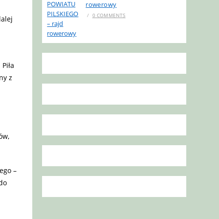
rowerowy
/
0 COMMENTS
alej
 Piła
ny z
ów,
ego –
 do