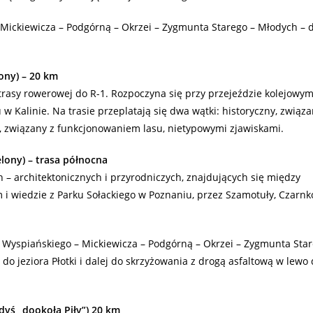
 Mickiewicza – Podgórną – Okrzei – Zygmunta Starego – Młodych – d
ony) – 20 km
trasy rowerowej do R-1. Rozpoczyna się przy przejeździe kolejowym
Kalinie. Na trasie przeplatają się dwa wątki: historyczny, związa
y, związany z funkcjonowaniem lasu, nietypowymi zjawiskami.
lony) – trasa północna
h – architektonicznych i przyrodniczych, znajdujących się między
 i wiedzie z Parku Sołackiego w Poznaniu, przez Szamotuły, Czarnk
: Wyspiańskiego – Mickiewicza – Podgórną – Okrzei – Zygmunta Star
do jeziora Płotki i dalej do skrzyżowania z drogą asfaltową w lewo
iedyś „dookoła Piły”) 20 km