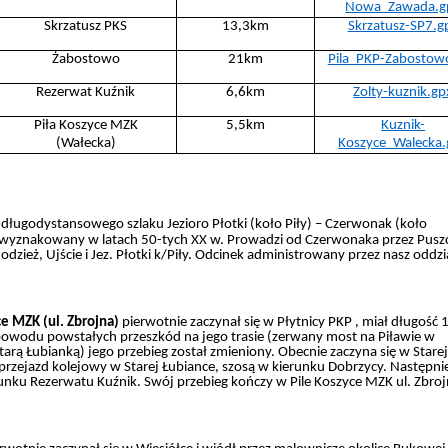
Nowa_Zawada.g
Skrzatusz PKS
13,3km
Skrzatusz-SP7.g
Żabostowo
21km
Pila_PKP-Zabostow
Rezerwat Kuźnik
6,6km
Zolty-kuznik.gp
Piła Koszyce MZK
5,5km
Kuznik-
(Wałecka)
Koszyce_Walecka.
długodystansowego szlaku Jezioro Płotki (koło Piły) – Czerwonak (koło
ał wyznakowany w latach 50-tych XX w. Prowadzi od Czerwonaka przez Pusz
zież, Ujście i Jez. Płotki k/Piły. Odcinek administrowany przez nasz oddzia
ce MZK (ul. Zbrojna)
pierwotnie zaczynał się w Płytnicy PKP , miał długość 
powodu powstałych przeszkód na jego trasie (zerwany most na Piławie w
arą Łubianką) jego przebieg został zmieniony. Obecnie zaczyna się w Stare
przejazd kolejowy w Starej Łubiance, szosą w kierunku Dobrzycy. Następni
unku Rezerwatu Kuźnik. Swój przebieg kończy w Pile Koszyce MZK ul. Zbroj