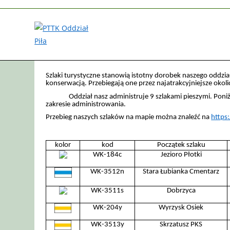
Szlaki turystyczne stanowią istotny dorobek naszego oddz
konserwacją. Przebiegają one przez najatrakcyjniejsze okoli
Oddział nasz administruje 9 szlakami pieszymi. Poniżej 
zakresie administrowania.
Przebieg naszych szlaków na mapie można znaleźć na
https
kolor
kod
Początek szlaku
WK-184c
Jezioro Płotki
WK-3512n
Stara Łubianka Cmentarz
WK-3511s
Dobrzyca
WK-204y
Wyrzysk Osiek
WK-3513y
Skrzatusz PKS