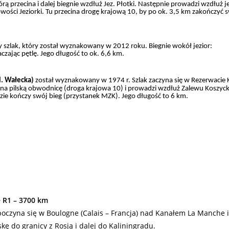
órą przecina i dalej biegnie wzdłuż Jez. Płotki. Następnie prowadzi wzdłuż j
wości Jeziorki. Tu przecina drogę krajową 10, by po ok. 3,5 km zakończyć 
 szlak, który został wyznakowany w 2012 roku. Biegnie wokół jezior:
aczając pętlę. Jego długość to ok. 6,6 km.
l. Wałecka)
został wyznakowany w 1974 r. Szlak zaczyna się w Rezerwacie 
cina pilską obwodnicę (droga krajowa 10) i prowadzi wzdłuż Zalewu Koszyc
gdzie kończy swój bieg (przystanek MZK). Jego długość to 6 km.
 R1 – 3700 km
czyna się w Boulogne (Calais – Francja) nad Kanałem La Manche 
kę do granicy z Rosją i dalej do Kaliningradu.