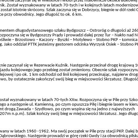
rwotnie zaczynał się w Wiesiółce i wiódł przez malownicze okolice Bukowej
źnik. Został wyznakowany w latach 70-tych i w kolejnych latach modernizo
został istotnie skrócony. Szlak zaczyna się w Dobrzycy, biegnie w dół rzeki
yce przy obwodnicy. Jego długość to ok. 6 km.
gmentem długodystansowego szlaku Bydgoszcz – Ostroróg o długości aż 26
zpoczyna się w Bydgoszczy Prądy i prowadzi dalej przez Tur – Nakło nad N
ośliwie – Brzostowo – Kaczory – Byszki – Motylewo – Stobno PKP – Łomnica
óg. Jako oddział PTTK jesteśmy gestorem odcinka Wyrzysk Osiek – Stobno P
nie zaczynał się w Rezerwacie Kuźnik. Następnie przecinał drogę krajową 10 
ejazdu kolejowego jego przebieg został zmieniony. Obecnie szlak rozpoczyn
ejowej i po ok. 1 km odchodzi od linii kolejowej przecinając, najpierw dro
o, by ostatecznie zakończyć swój bieg w miejscowości Skrzatusz. Długość
ostał wyznakowany w latach 70-tych XXw. Rozpoczyna się w Pile przy Szko
iego a następnie ul. Kamienną, po czym opuszcza Piłę i biegnie lasem w kie
ent drogą Zawada – Szydłowo, po czym wspina się na jedno z najwyższych
207m n.p.m). Szlak kończy swój bieg w miejscowości Skrzatusz. Jego długo
any w latach 1960 -1962. Ma swój początek w Pile przy stacji PKP. Dalej b
 Dąbrowskiego. Następnie prowadzi w górę rzeki Gwdy i za obwodnicą pilsk