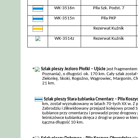
WK-3516n
Piła Szk. Podst. 7
WK-3515n
Piła PKP
Rezerwat Kuźnik
WK-3514z
Rezerwat Kuźnik
Szlak pieszy Jezioro Płotki – Ujście
jest fragmentem 
Poznania), o długości ok. 170 km. Cały szlak zost
Zielonkę, Skoki, Rogoźno, Wągrowiec, Margonin, Chod
21 km.
Szlak pieszy Stara Łubianka Cmentarz – Piła Koszy
km, został wyznakowany w latach 70-tych XX w. Z 
Zabrodziu i zlikwidowany przejazd kolejowy przed St
Łubiance przy cmentarzu i prowadzi przez drogowy 
leśniczówce Łubianka skręca z drogi w prawo w kier
Łączna długość 10 km.