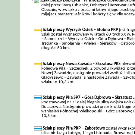
Szlak pieszy Dobrzyca – Piła Koszyce Obwodnica
pie
dalej przez Starą Łubiankę, Dobrzycę i Rezerwat Ku
Obecnie, w związku z pracami leśnymi jego przebieg 
mijając Cmentarz Leśników i kończy się w Pile Kosz
Szlak pieszy Wyrzysk Osiek – Stobno PKP
jest fra
Szlak został wyznakowany w latach 60-tych XX w. Ro
– Samostrzel – Wyrzysk Osiek – Góra Dębowa – Biał
Trzcianka – Smolarnia – Wieleń – Sieraków – Ostror
długości 60 km.
Szlak pieszy Nowa Zawada – Skrzatusz PKS
pierwot
kolejową Piła – Szczecinek. Z powodu likwidacji prz
Nowej Zawadzie, następnie prowadzi wzdłuż linii kol
Gładyszewo – Zawada, a następnie Zawada – Szydłow
szlaku to 10,3 km.
Szlak pieszy Piła SP7 – Góra Dąbrowa – Skrzatusz
z
Podstawowej nr 7 i dalej biegnie ulicą Wojska Polsk
Dolaszewa. Następnie prowadzi przez krótki fragm
wzniesień Północnej Wielkopolski – Górę Dąbrowę (
13,3 km.
Szlak pieszy Piła PKP – Żabostowo
został wyznakow
ulicami: 14-go Lutego, 11-go Listopada, Browarną i