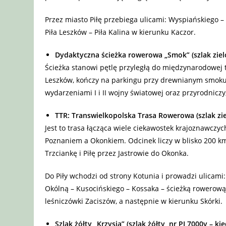
Przez miasto Piłę przebiega ulicami: Wyspiańskiego –
Piła Leszków – Piła Kalina w kierunku Kaczor.
Dydaktyczna ścieżka rowerowa „Smok” (szlak ziel
Ścieżka stanowi pętlę przyległą do międzynarodowej 
Leszków, kończy na parkingu przy drewnianym smoku w 
wydarzeniami I i II wojny światowej oraz przyrodnicz
TTR: Transwielkopolska Trasa Rowerowa (szlak zie
Jest to trasa łącząca wiele ciekawostek krajoznawczyc
Poznaniem a Okonkiem. Odcinek liczy w blisko 200 km
Trzciankę i Piłę przez Jastrowie do Okonka.
Do Piły wchodzi od strony Kotunia i prowadzi ulicami
Okólną – Kusocińskiego – Kossaka – ścieżką rowerową 
leśniczówki Zaciszów, a następnie w kierunku Skórki.
Szlak żółty „Krzysia” (szlak żółty, nr PI 7000y – k