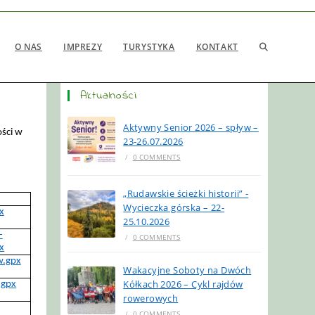
O NAS
IMPREZY
TURYSTYKA
KONTAKT
Aktualności
Aktywny Senior 2026 – spływ –
ści w
23-26.07.2026
/
0 COMMENTS
„Rudawskie ścieżki historii” -
Wycieczka górska – 22-
x
25.10.2026
-
/
0 COMMENTS
x
w.gpx
Wakacyjne Soboty na Dwóch
Kółkach 2026 – Cykl rajdów
.gpx
rowerowych
/
0 COMMENTS