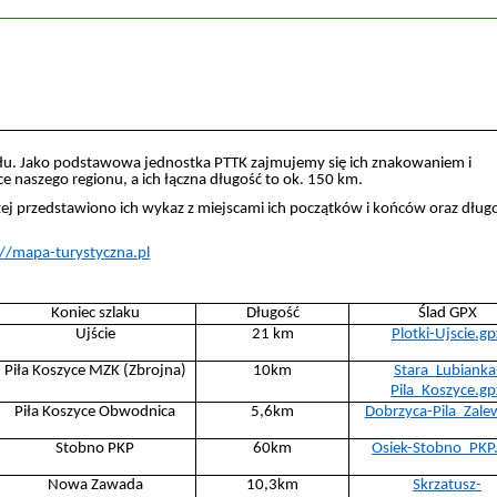
iału. Jako podstawowa jednostka PTTK zajmujemy się ich znakowaniem i
ce naszego regionu, a ich łączna długość to ok. 150 km.
przedstawiono ich wykaz z miejscami ich początków i końców oraz długo
://mapa-turystyczna.pl
Koniec szlaku
Długość
Ślad GPX
Ujście
21 km
Plotki-Ujscie.gp
Piła Koszyce MZK (Zbrojna)
10km
Stara_Lubianka
Pila_Koszyce.gp
Piła Koszyce Obwodnica
5,6km
Dobrzyca-Pila_Zale
Stobno PKP
60km
Osiek-Stobno_PKP
Nowa Zawada
10,3km
Skrzatusz-