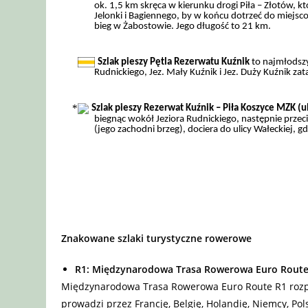
ok. 1,5 km skręca w kierunku drogi Piła – Złotów, kt
Jelonki i Bagiennego, by w końcu dotrzeć do miejsco
bieg w Żabostowie. Jego długość to 21 km.
Szlak pieszy Pętla Rezerwatu Kuźnik
to najmłodszy
Rudnickiego, Jez. Mały Kuźnik i Jez. Duży Kuźnik zat
Szlak pieszy Rezerwat Kuźnik – Piła Koszyce MZK (u
biegnąc wokół Jeziora Rudnickiego, następnie prze
(jego zachodni brzeg), dociera do ulicy Wałeckiej, 
Znakowane szlaki turystyczne rowerowe
R1: Międzynarodowa Trasa Rowerowa Euro Route
Międzynarodowa Trasa Rowerowa Euro Route R1 rozpo
prowadzi przez Francję, Belgię, Holandię, Niemcy, Pols