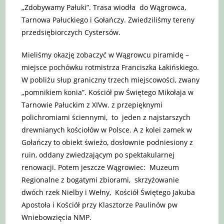
„Zdobywamy Pałuki”. Trasa wiodła do Wągrowca,
Tarnowa Pałuckiego i Gołańczy. Zwiedziliśmy tereny
przedsiębiorczych Cystersów.
Mieliśmy okazję zobaczyć w Wągrowcu piramidę –
miejsce pochówku rotmistrza Franciszka Łakińskiego.
W pobliżu słup graniczny trzech miejscowości, zwany
„pomnikiem konia”. Kościół pw Świętego Mikołaja w
Tarnowie Pałuckim z XIVw. z przepięknymi
polichromiami ściennymi, to jeden z najstarszych
drewnianych kościołów w Polsce. A z kolei zamek w
Gołańczy to obiekt świeżo, dosłownie podniesiony z
ruin, oddany zwiedzającym po spektakularnej
renowacji. Potem jeszcze Wągrowiec: Muzeum
Regionalne z bogatymi zbiorami, skrzyżowanie
dwóch rzek Nielby i Wełny, Kościół Świętego Jakuba
Apostoła i Kościół przy Klasztorze Paulinów pw
Wniebowzięcia NMP.