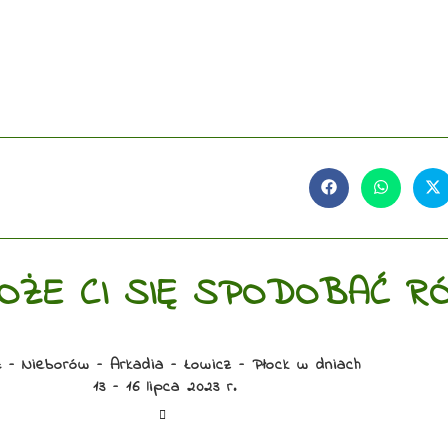
OŻE CI SIĘ SPODOBAĆ R
ź – Nieborów – Arkadia – Łowicz – Płock w dniach
13 – 16 lipca 2023 r.