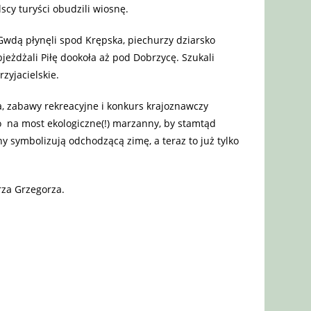
scy turyści obudzili wiosnę.
i Gwdą płynęli spod Krępska, piechurzy dziarsko
jeżdżali Piłę dookoła aż pod Dobrzycę. Szukali
zyjacielskie.
 zabawy rekreacyjne i konkurs krajoznawczy
 na most ekologiczne(!) marzanny, by stamtąd
 symbolizują odchodzącą zimę, a teraz to już tylko
rza Grzegorza.