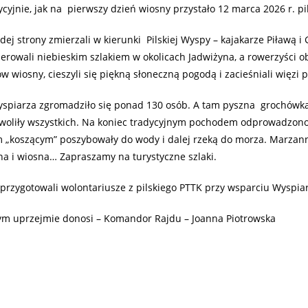
cyjnie, jak na pierwszy dzień wiosny przystało 12 marca 2026 r. pil
dej strony zmierzali w kierunki Pilskiej Wyspy – kajakarze Piławą 
rowali niebieskim szlakiem w okolicach Jadwiżyna, a rowerzyści ob
w wiosny, cieszyli się piękną słoneczną pogodą i zacieśniali więzi pr
spiarza zgromadziło się ponad 130 osób. A tam pyszna grochówka,
woliły wszystkich. Na koniec tradycyjnym pochodem odprowadzono
m „koszącym” poszybowały do wody i dalej rzeką do morza. Marzanny
na i wiosna… Zapraszamy na turystyczne szlaki.
 przygotowali wolontariusze z pilskiego PTTK przy wsparciu Wyspia
ym uprzejmie donosi – Komandor Rajdu – Joanna Piotrowska