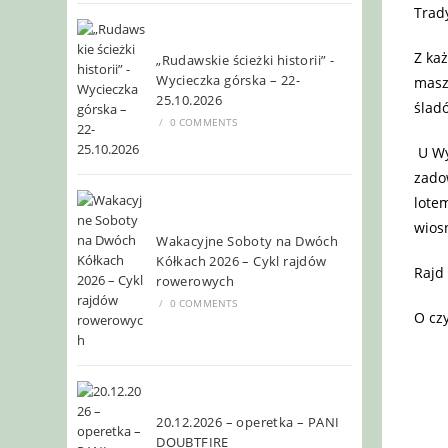
Trady
Z każ
„Rudawskie ścieżki historii” -
Wycieczka górska – 22-
masze
25.10.2026
śladó
/
0 COMMENTS
U Wy
zado
lote
wios
Wakacyjne Soboty na Dwóch
Kółkach 2026 – Cykl rajdów
Rajd
rowerowych
/
0 COMMENTS
O cz
20.12.2026 – operetka – PANI
DOUBTFIRE